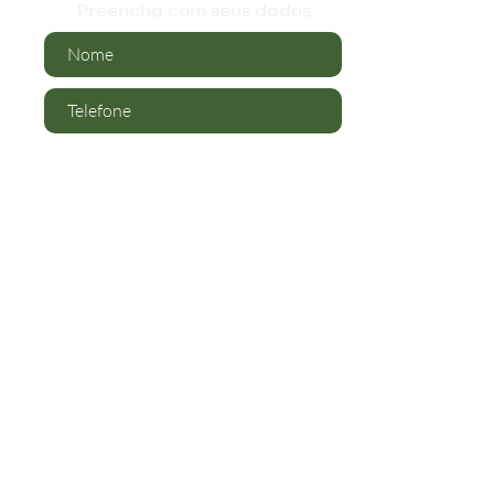
Preencha com seus dados
Inscrever
Rua Nicolau Imhof,
São Pedro - Brusque
O Cemitério​
Serviços
Política de Privacidade
Termos de Uso