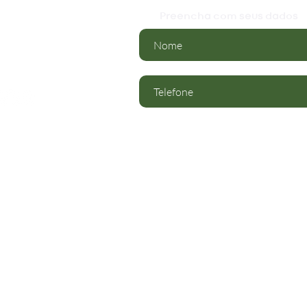
Preencha com seus dados
rviços
ítica de Privacidade
rmos de Uso