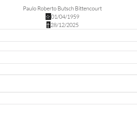
Paulo Roberto Butsch Bittencourt
✫ 
01/04/1959
† 
28/12/2025
emitério​